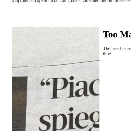
Maj (dietista) aperto ai cittadini, che si cimenteranno in un test 